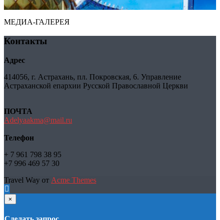
МЕДИА-ГАЛЕРЕЯ
Контакты
Адрес
414056, г. Астрахань, пл. Покровская, 6. Управление
Астраханской епархии Русской Православной Церкви
ПОЧТА
Adelyaakma@mail.ru
Телефон
+ 7 961 798 38 95
+7 996 469 57 30
Travel Way от
Acme Themes
×
Сделать запрос